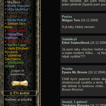
moc nesedne, jen jsem měla
>
Mia Rose
jeden předmět (špatně jsem poc
>
Mickie Rammlex
>
Míša Hrušková
>
Newika Shelley
Lovecraft
Peníze
>
Nikola Walker
Malgus Tore
(16.12.2004)
>
Samuel Jace
A já taky žádný nemam.
Moon
>
Sheila Lostris
>
Skylar Blair
Anderson
Sáááákryš
>
Tarabas Orionis
Ethel Svatoušková
(16.12.2004
>
Valvika Lopez
>
Varda Elisabeth
Já jsem taky všechno horlivě u
Rývorová
a super moderní hůlku... :o( Ned
>
Vodnělína
nějak vydělat???
Šplíchalová
>
Vrtichvostík
Střípek
Prosba
(celkem 29
Epans Mc Broom
(16.12.2004)
kouzelníků)
Chtěl bych poprosit učitele aby
ohodnocovali soutěže a úkoly. 
rád dohnal tu bodovou ztrátu..
Broom-Mrzimor
Hostinec je prázdný.
šmarjá, 1 galeon!
Tatokalan Watanka
(16.12.2004