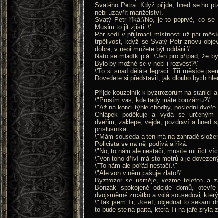
Svatého Petra. Když přijde, hned se ho ptaj
nebi uzavřít manželství.
Svatý Petr říká:\'No, je to poprvé, co se
Musím to jít zjistit.\'
Pár sedí v přijímací místnosti už pár měsí
trpělivost, když se Svatý Petr znovu objev
dobré, v nebi můžete být oddáni.\'
Nato se mladík ptá: \'Jen pro případ, že by
Bylo by možné se v nebi i rozvést?\'
\'To si snad děláte legraci. Tři měsíce jse
Dovedete si představit, jak dlouho bych hle
Přijde kouzelník k byztrozorům na stanici a
\"Prosím vás, kde tady máte bonzárnu?\"
\"Až na konci týhle chodby, poslední dveře 
Chlápek poděkuje a vydá se určeným 
dveřím, zaklepe, vejde, pozdraví a hned s
příslušníka:
\"Mám souseda a ten má na zahradě složený
Policista se na něj podívá a říká:
\"No, to nám ale nestačí, musíte mi říct víc
\"Von toho dříví má sto metrů a je doveze
\"To nám ale pořád nestačí.\"
\"Ale von v něm pašuje zlato!\"
Byztrozor se usměje, vezme telefon a z
Bonzák spokojeně odejde domů, otevře
dvojsměrné zrcátko a volá sousedovi, který
\"Tak jsem Ti, Josef, objednal to sekání d
to bude stejná parta, která Ti na jaře zryla 