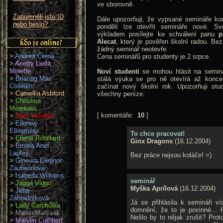
ve sborovně.
Zapomněli jste ID
Dále upozorňuji, že vypsané semináře kon
nebo heslo?
pondělí lze otevřít semináře nové. S
výkladem posílejte ke schválení panu
p
Alecat
, který je pověřen školní radou. Be
žádný seminář neotevře.
>
Andrea Černá
Cena seminářů pro studenty je 2 srpce.
>
Arietty Liella
Minette
Noví studenti
se mohou hlásit na seminá
>
Brianag Mac
stálá výuka se pro ně otevírá až konc
Coileáin
začínat nový školní rok. Upozorňuji stude
>
Camellia Ashford
všechny peníze.
>
Christina
Meadows
[ komentáře:
10
]
>
Dors Venabili
>
Eilonwy
Ellesméry
To chce pracovat!
>
Elaine Robillard
Ginx Dragons
(16.12.2004)
>
Emma Anet
Laufey
Bez práce nejsou koláče! =)
>
Ginevra Eleanor
Zauberinová
>
Isabella Williams
seminář
>
Jagga Viggo
Myška Aprílová
(16.12.2004)
>
Jeba
Záhradníková
Já se přihlásila k semináři 
>
Lady Čarohůlka
domnění, že to je povinné... H
>
Martin Matýsek
Nešlo by to nějak zrušit? Prot
>
Marylin Cuthbert