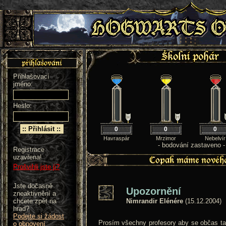
Přihlašovací
jméno:
Heslo:
0
0
0
Havraspár
Mrzimor
Nebelvír
- bodování zastaveno -
Registrace
uzavřena!
Prošvihli jste ji?
Jste dočasně
Upozornění
zneaktivnění a
chcete zpět na
Nimrandir Elénére
(15.12.2004)
hrad?
Podejte si žádost
Prosím všechny profesory aby se občas tak
o obnovení