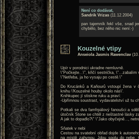
Není co dodávat,
Sandrik Vrizas
(11.12.2004)
pan tajemník řekl vše, snad je
chybělo, bez něho nic není:-)
Kouzelné vtipy
Anseiola Jasmis Rawenclav
(10.
Upír v porodnici ukradne nemluvně.
\"Počkejte...\", křičí sestrička, \"...zabalím
\"Netřeba, ja ho vysaju po cestě.\"
Do Krucánků a Kaňourů vstoupí žena v č
knihu \'Kouzelné houby okolo nás\'.
Knihkupec jí stiskne ruku a praví:
-Upřímnou soustrast, vydavatelství už tu ch
Potkali se dva famfrpálový fanoušci a sdělu
útočník Stone se chtěl z neštastné lásky zast
A jak to dopadlo?\" \"Jako obyčejně..., netref
Sňatek v nebi
Cestou na svatební obřad dojde k autoneh
na místě zahynou. Jdou spolu do nebe. 