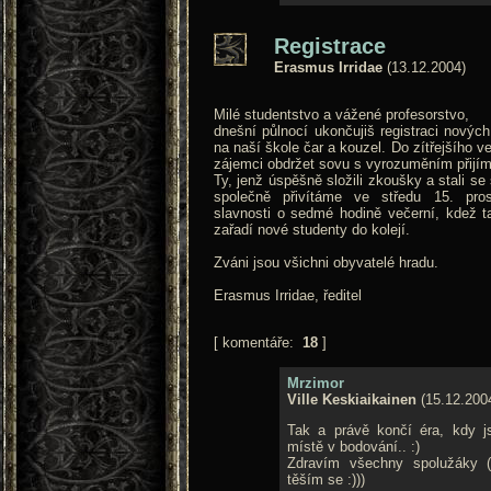
Registrace
Erasmus Irridae
(13.12.2004)
Milé studentstvo a vážené profesorstvo,
dnešní půlnocí ukončujiš registraci novýc
na naší škole čar a kouzel. Do zítřejšího v
zájemci obdržet sovu s vyrozuměním přijí
Ty, jenž úspěšně složili zkoušky a stali se
společně přivítáme ve středu 15. pros
slavnosti o sedmé hodině večerní, kdež 
zařadí nové studenty do kolejí.
Zváni jsou všichni obyvatelé hradu.
Erasmus Irridae, ředitel
[ komentáře:
18
]
Mrzimor
Ville Keskiaikainen
(15.12.200
Tak a právě končí éra, kdy 
místě v bodování.. :)
Zdravím všechny spolužáky (
těším se :)))