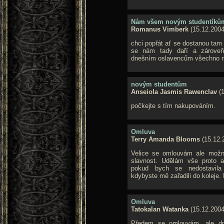
Nám všem novým studentíků
Romanus Vimberk
(15.12.2004
chci popřát ať se dostanou tam 
se nám tady daří a zároveň 
dnešním oslavencům všechno ne
novým studentům
Anseiola Jasmis Rawenclav
(1
počkejte s tím nakupováním.
Omluva
Terry Amanda Blooms
(15.12.
Velice se omlouvám ale možn
slavnost. Udělám vše proto ab
pokud bych se nedostavila
kdybyste mě zařadili do koleje.
Omluva
Tatokalan Watanka
(15.12.2004
Předem se omlouvám, ale d