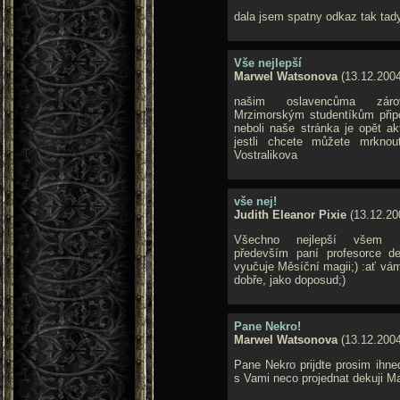
dala jsem spatny odkaz tak tady
Vše nejlepší
Marwel Watsonova
(13.12.2004
našim oslavencůma zár
Mrzimorským studentíkům při
neboli naše stránka je opět ak
jestli chcete můžete mrknout
Vostralikova
vše nej!
Judith Eleanor Pixie
(13.12.20
Všechno nejlepší všem o
především paní profesorce d
vyučuje Měsíční magii;) :ať vá
dobře, jako doposud;)
Pane Nekro!
Marwel Watsonova
(13.12.2004
Pane Nekro prijdte prosim ihne
s Vami neco projednat dekuji Ma