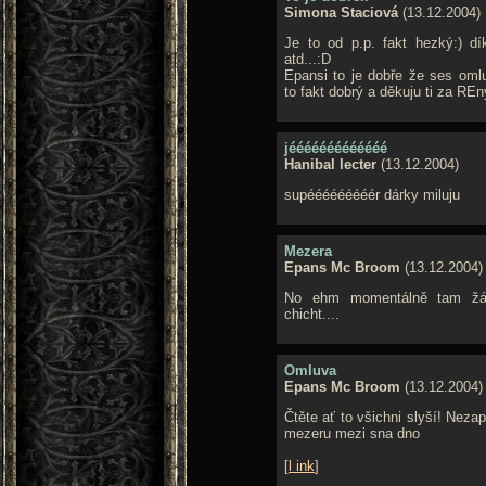
Simona Staciová
(13.12.2004)
Je to od p.p. fakt hezký:) d
atd...:D
Epansi to je dobře že ses omlu
to fakt dobrý a děkuju ti za REn
jééééééééééééé
Hanibal lecter
(13.12.2004)
supééééééééér dárky miluju
Mezera
Epans Mc Broom
(13.12.2004)
No ehm momentálně tam žá
chicht....
Omluva
Epans Mc Broom
(13.12.2004)
Čtěte ať to všichni slyší! Nezap
mezeru mezi sna dno
[
l ink
]