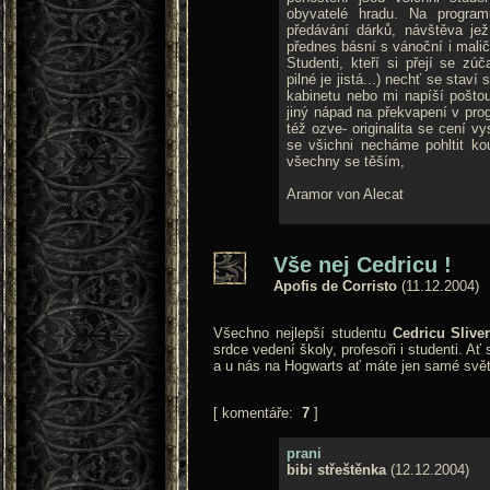
obyvatelé hradu. Na program
předávání dárků, návštěva je
přednes básní s vánoční i malič
Studenti, kteří si přejí se zú
pilné je jistá...) nechť se stav
kabinetu nebo mi napíší poštou.
jiný nápad na překvapení v pro
též ozve- originalita se cení v
se všichni necháme pohltit k
všechny se těším,
Aramor von Alecat
Vše nej Cedricu !
Apofis de Corristo
(11.12.2004)
Všechno nejlepší studentu
Cedricu Slive
srdce vedení školy, profesoři i studenti. Ať
a u nás na Hogwarts ať máte jen samé světl
[ komentáře:
7
]
prani
bibi střeštěnka
(12.12.2004)