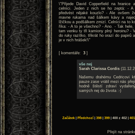
\"Přijede David Copperfield na hranice 
celníci. Jeden z nich se ho zeptá: - 
předvést nějaké kouzlo? - Ale ovšem že
mavne rukama nad šálkem kávy a najed
lžičkou a podšálkem zmizí. Celníci na to ko
říka: - A to je všechno? - Ano. - Tak hele,
tam venku ty tři kamiony plný heroinu? - 
do ruky razítko, třikrát ho orazí do papirů 
je v nich hrášek!\"
[ komentáře:
3
]
vše nej
Sarah Clarissa Cordis
(11.12.2
Našemu drahému Cedricovi kt
pauze zase vrátil mezi nás přej
hodně štěstí zdraví vydařen
samých nej do života :-)
Začátek
|
Předchozí
|
398
|
399
|
400 z 402
|
401
Přejít na strán