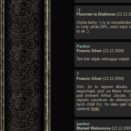
:-)
Fleuriste la Diablesse
(13.12.2
chyba lávky :) vy je nezadáváte
si vždy přídá 20%..stačí když 
to ok ;)
Pardon
Francis Silver
(13.12.2004)
Ten link nějak nefunguje stejn
?
Francis Silver
(13.12.2004)
Vím, že tu nejsem dlouho, 
nepochopil, proč se Marie Vost
pod jménem Arthur Jacobs. 
nejsem zasvěcen do některých
bych chtěl říci, že dala opět š
správný [
link
]
pardon
Marwel Watsonova
(13.12.2004