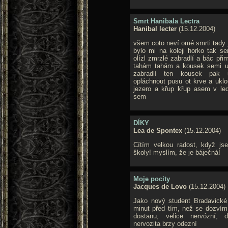
Smrt Hanibala Lectra
Hanibal lecter
(15.12.2004)
všem coto neví omé smrti tady j
bylo mi na koleji horko tak s
olízl zmrzlé zabradlí a bác při
tahám tahám a kousek semi ut
zabradlí ten kousek pak 
opláchnout pusu ot krve a ukl
jezero a křup křup asem v le
sem
DÍKY
Lea de Spontex
(15.12.2004)
Cítím velkou radost, když js
školy! myslím, že je báječná!
Moje pocity
Jacques de Lovo
(15.12.2004)
Jako nový student Bradavické
minut před tím, než se dozvím,
dostanu, velice nervózní,
nervozita brzy odezní