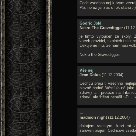
Cede vsechno nej k tvym vcere
PS: no uz jsi zas o rok starsi :-)
Godric Jokl
Nekro The Gravedigger
(11.12
je timto vyloucen ze skoly. 
vsech pravidel, skolnich i slus
Dekujeme mu, ze nam nasi volbu
Nekro the Gravedigger.
Vše nej
Jean Dolus
(11.12.2004)
Cedricu přeju ti všechno nejle
hlavně hodně štěstí (a né jako
zdraví) .... protože na Titanic
zdraví, ale štěstí neměli :-D ...
---
madison night
(11.12.2004)
dakujem vsetkym, ktori mi vc
zaroven prajem Cedricovi vsetko 