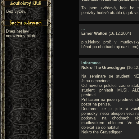
To jsem zvědavá, kde ho s
Bez výzev.
penízky horlivě utratila (a jak 
...
Dnes neslaví
Eimer Watton
(16.12.2004)
narozeniny nikdo.
p.p.Nekro: proč v mudlovs
běhat po chotbách aji nazí...=o)
Informace
Nekro The Gravedigger
(16.12
Na seminare se studenti NEM
Jsou nepovinne.
Od noveho pololeti zacne sta
studenti prihlasit MUSI, 
predmet.
Prihlaseni na jeden predmet st
pozor na penize.
Doufame, ze jiz jste si vsichn
pomucky, nebo alespon veci n
potkaval na chodbach sk
mudlovskem obleceni. Ve sk
oblekat se do habitu!
Nekro the Gravedigger.