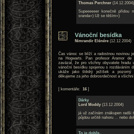
Thomas Perchner
(14.12.2004)
Supeeeeeer konečně přídou n
sranda=) Už se těším=)
Vánoční besídka
Nimrandir Elénére
(12.12.2004)
Čas vánoc se blíží a radostnou novinou je
na Hogwarts. Pan profesor Aramor de 
zavázal, že pro všchny obyvatele hradu 
vánoční besídku spojenou s rozdáváním d
ukáže jako štědrý ježíšek a pozorný 
děkujeme za jeho dobrosrdečnost a všichni 
[ komentáře:
16
]
Dárky
Lord Moddy
(13.12.2004)
já už začínám znákupen radši t
půjdou určitě nahoru ... nebo dol
To je dobře..