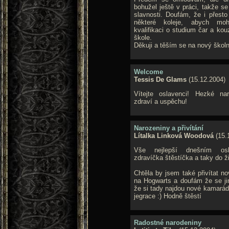
bohužel ještě v práci, takže se
slavnosti. Doufám, že i přest
některé koleje, abych moh
kvalifikaci o studium čar a ko
škole.
Děkuji a těším se na nový školn
Welcome
Tessis De Glams
(15.12.2004)
Vítejte oslavenci! Hezké na
zdraví a uspěchu!
Narozeniny a přivítání
Lítalka Linková Woodová
(15.
Vše nejlepší dnešním os
zdravíčka štěstíčka a taky do ž
Chtěla by jsem také přivítat n
na Hogwarts a doufám že se jim
že si tady najdou nové kamarády
jegrace :) Hodně štěstí
Radostné narodeniny