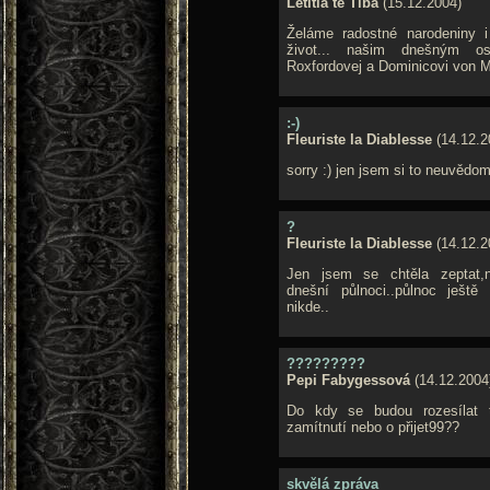
Letitia te Tiba
(15.12.2004)
Želáme radostné narodeniny i
život... našim dnešným os
Roxfordovej a Dominicovi von Mar
:-)
Fleuriste la Diablesse
(14.12.2
sorry :) jen jsem si to neuvědomi
?
Fleuriste la Diablesse
(14.12.2
Jen jsem se chtěla zeptat,n
dnešní půlnoci..půlnoc ještě
nikde..
?????????
Pepi Fabygessová
(14.12.2004
Do kdy se budou rozesílat 
zamítnutí nebo o přijet99??
skvělá zpráva