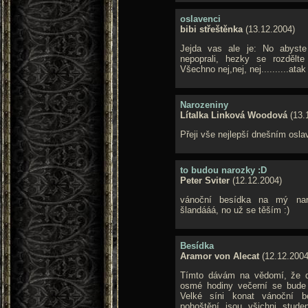
oslavenci
bibi střeštěnka
(13.12.2004)
Jejda vas ale je: No abyste
nepoprali, hezky se rozdělte
Všechno nej,nej, nej..........atak 
Narozeniny
Lítalka Linková Woodová
(13.
Přeji vše nejlepší dnešním osla
to budou narozky :D
Peter Sviter
(12.12.2004)
vánoční besídka na mý nar
šlandááá, no už se těším :)
Besídka
Aramor von Alecat
(12.12.2004
Tímto dávám na vědomí, že d
osmé hodiny večerní se bude
Velké síni konat vánoční b
pohoštění jsou všichni student