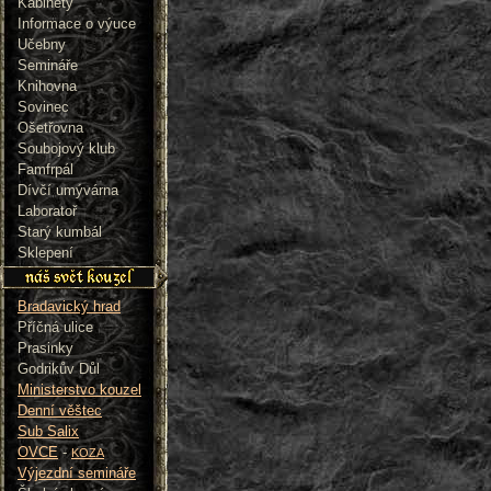
Kabinety
Informace o výuce
Učebny
Semináře
Knihovna
Sovinec
Ošetřovna
Soubojový klub
Famfrpál
Dívčí umývárna
Laboratoř
Starý kumbál
Sklepení
Bradavický hrad
Příčná ulice
Prasinky
Godrikův Důl
Ministerstvo kouzel
Denní věštec
Sub Salix
OVCE
-
KOZA
Výjezdní semináře