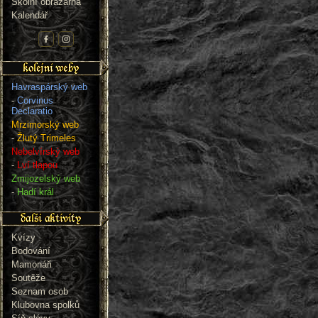
Školní obrazárna
Kalendář
Havraspárský web
-
Corvinus
Declaratio
Mrzimorský web
-
Žlutý Trimeles
Nebelvírský web
-
Lví tlapou
Zmijozelský web
-
Hadí král
Kvízy
Bodování
Mamonáři
Soutěže
Seznam osob
Klubovna spolků