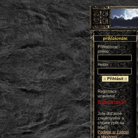
Přihlašovací
jméno:
Heslo:
Registrace
uzavřena!
Prošvihli jste ji?
Jste dočasně
zneaktivnění a
chcete zpět na
hrad?
Podejte si žádost
o obnovení