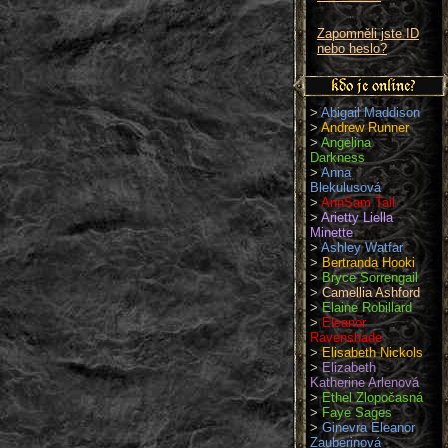
Zapomněli jste ID
nebo heslo?
>
Abigail Maddison
>
Andrew Runner
>
Angelina
Darkness
>
Anna
Blekulusová
>
AnnSam Tail
>
Arietty Liella
Minette
>
Ashley Watfar
>
Bertranda Hooki
>
Bryce Sorrengail
>
Camellia Ashford
>
Elaine Robillard
>
Eleanor
Ravenshade
>
Elisabeth Nickols
>
Elizabeth
Katherine Arlenová
>
Ethel Zlopočasná
>
Faye Sages
>
Ginevra Eleanor
Zauberinová