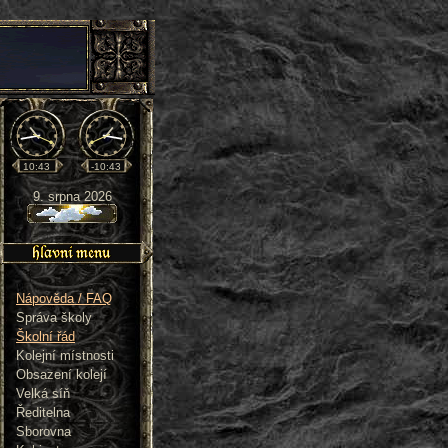
10:43
-10:43
9. srpna 2026
Nápověda / FAQ
Správa školy
Školní řád
Kolejní místnosti
Obsazení kolejí
Velká síň
Ředitelna
Sborovna