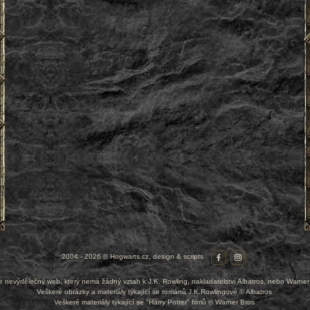
2004 - 2026 © Hogwarts.cz, design & scripts
je nevýdělečný web, který nemá žádný vztah k J.K. Rowling, nakladatelství Albatros, nebo Warner
Veškeré obrázky a materiály týkající se románů J.K.Rowlingové © Albatros
Veškeré materiály týkající se "Harry Potter" filmů © Warner Bros