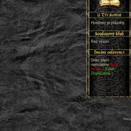
Hostinec je prázdný.
Bez výzev.
Dnes slaví
narozeniny
Arya
Arcus
::
Ethel
Zlopočasná
::
Toto 