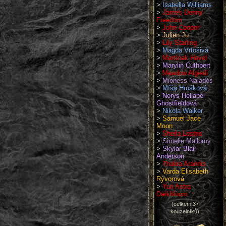
>
Isabella Williams
>
James Denny
Freedom
>
John Cooper
>
Julien Ju
>
Lily Starling
>
Magda Vrtošivá
>
Martínek Havel
>
Marylin Cuthbert
>
Meadow Algiedi
>
Mioness Naiadés
>
Míša Hrušková
>
Nerys Heliabel
Ghostfieldová
>
Nikola Walker
>
Samuel Jace
Moon
>
Sheila Lostris
>
Simelie Mallorny
>
Skylar Blair
Anderson
>
Thalira Arannis
>
Varda Elisabeth
Rývorová
>
Yuri Astra
Darkbloom
(celkem 37
kouzelníků)