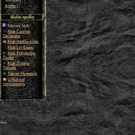
Síň slávy
Archiv
Kávový klub
Klub Corvina
Declaratio
Klub Hadího krále
Klub Lví tlapou
Klub Potrubního
Života
Klub Žlutého
Trimela
Tábory Hogwarts
U Růžové
chryzantémy
 Bros.