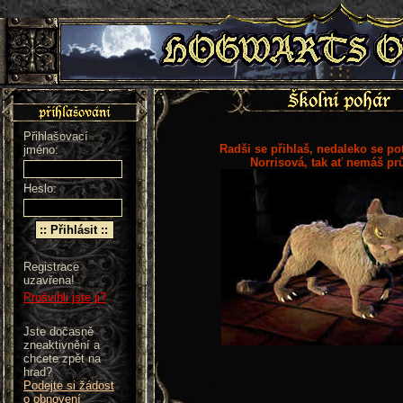
Přihlašovací
Radši se přihlaš, nedaleko se po
jméno:
Norrisová, tak ať nemáš pr
Heslo:
Registrace
uzavřena!
Prošvihli jste ji?
Jste dočasně
zneaktivnění a
chcete zpět na
hrad?
Podejte si žádost
o obnovení