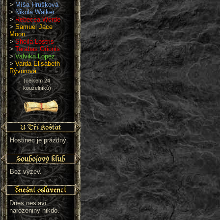
>
Míša Hrušková
>
Nikola Walker
>
Rebecca Werde
>
Samuel Jace
Moon
>
Sheila Lostris
>
Tarabas Orionis
>
Valvika Lopez
>
Varda Elisabeth
Rývorová
(celkem 24
kouzelníků)
Hostinec je prázdný.
Bez výzev.
Dnes neslaví
narozeniny nikdo.