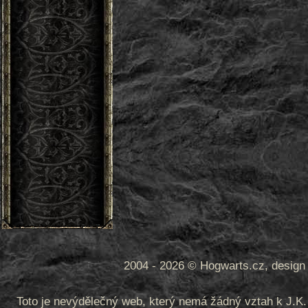
2004 - 2026 © Hogwarts.cz, design 
Toto je nevýdělečný web, který nemá žádný vztah k J.K. 