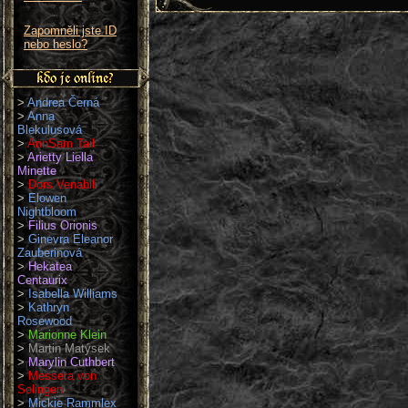
Zapomněli jste ID
nebo heslo?
>
Andrea Černá
>
Anna
Blekulusová
>
AnnSam Tail
>
Arietty Liella
Minette
>
Dors Venabili
>
Elowen
Nightbloom
>
Filius Orionis
>
Ginevra Eleanor
Zauberinová
>
Hekatea
Centaurix
>
Isabella Williams
>
Kathryn
Rosewood
>
Marionne Klein
>
Martin Matýsek
>
Marylin Cuthbert
>
Messera von
Solingen
>
Mickie Rammlex