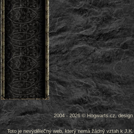
2004 - 2026 © Hogwarts.cz, design 
Toto je nevýdělečný web, který nemá žádný vztah k J.K. 