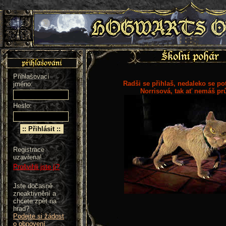
Přihlašovací
Radši se přihlaš, nedaleko se po
jméno:
Norrisová, tak ať nemáš pr
Heslo:
Registrace
uzavřena!
Prošvihli jste ji?
Jste dočasně
zneaktivnění a
chcete zpět na
hrad?
Podejte si žádost
o obnovení