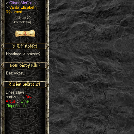
>
Oliver McCollin
>
Varda Elisabeth
Rývorová
(celkem 20
kouzelníků)
Hostinec je prázdný.
Bez výzev.
Dnes slaví
narozeniny
Arya
Arcus
::
Ethel
Zlopočasná
::