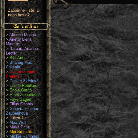
Zapomněli jste ID
nebo heslo?
>
Aki san Marino
>
Arietty Liella
Minette
>
Barbara Arianne
Lecter
>
Bibi Anne
>
Brianag Mac
Coileáin
>
Castor Gemini
Pratens
>
Danice Zvědavá
>
Elaine Robillard
>
Enola Gatito
>
Ethel Zlopočasná
>
Faye Sages
>
Filius Orionis
>
Ginevra Eleanor
Zauberinová
>
Julien Ju
>
Max Well
>
Maya Prinz
>
Mia Broccoli
>
Mickie Rammlex