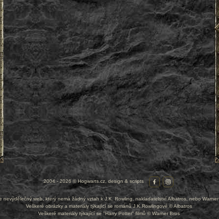
2004 - 2026 © Hogwarts.cz, design & scripts
je nevýdělečný web, který nemá žádný vztah k J.K. Rowling, nakladatelství Albatros, nebo Warner
Veškeré obrázky a materiály týkající se románů J.K.Rowlingové © Albatros
Veškeré materiály týkající se "Harry Potter" filmů © Warner Bros