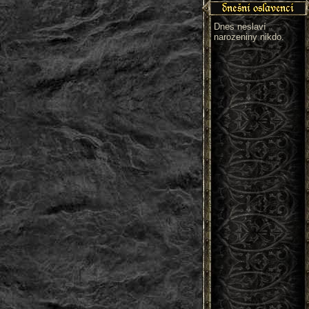
Dnes neslaví
narozeniny nikdo.