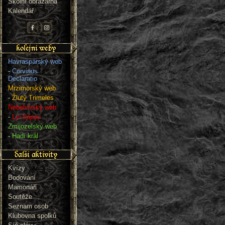
Školní obrazárna
Kalendář
Havraspárský web
-
Corvinus
Declaratio
Mrzimorský web
-
Žlutý Trimeles
Nebelvírský web
-
Lví tlapou
Zmijozelský web
-
Hadí král
Kvízy
Bodování
Mamonáři
Soutěže
Seznam osob
Klubovna spolků