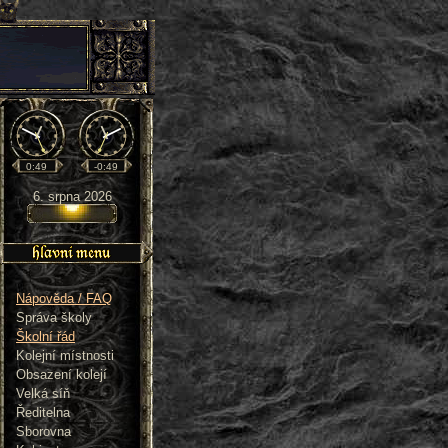
0:49
-0:49
6. srpna 2026
Nápověda / FAQ
Správa školy
Školní řád
Kolejní místnosti
Obsazení kolejí
Velká síň
Ředitelna
Sborovna