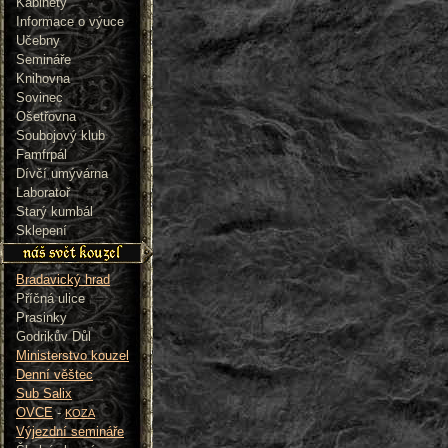
Kabinety
Informace o výuce
Učebny
Semináře
Knihovna
Sovinec
Ošetřovna
Soubojový klub
Famfrpál
Dívčí umývárna
Laboratoř
Starý kumbál
Sklepení
Bradavický hrad
Příčná ulice
Prasinky
Godrikův Důl
Ministerstvo kouzel
Denní věštec
Sub Salix
OVCE
-
KOZA
Výjezdní semináře