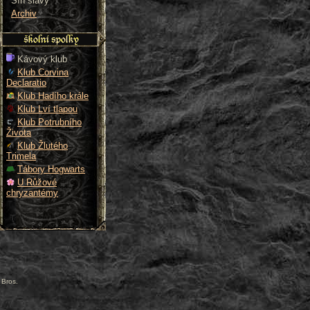
Síň slávy
Archiv
Kávový klub
Klub Corvina
Declaratio
Klub Hadího krále
Klub Lví tlapou
Klub Potrubního
Života
Klub Žlutého
Trimela
Tábory Hogwarts
U Růžové
chryzantémy
 Bros.