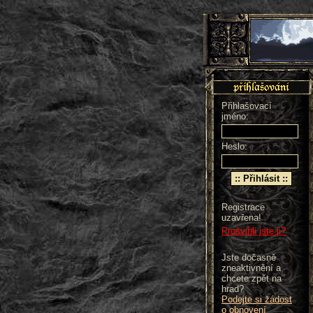
Přihlašovací
jméno:
Heslo:
Registrace
uzavřena!
Prošvihli jste ji?
Jste dočasně
zneaktivnění a
chcete zpět na
hrad?
Podejte si žádost
o obnovení