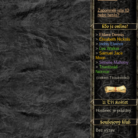
Zapomněli jste ID
nebo heslo?
>
Eldara Derinis
>
Elisabeth Nickols
>
Indris Elwinor
>
Lee Walker
>
Samuel Jace
Moon
>
Simelie Mallorny
>
Trumtorád
Nezmar
(celkem 7 kouzelníků)
Hostinec je prázdný.
Bez výzev.