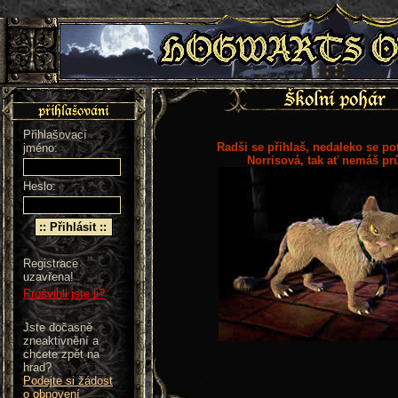
Přihlašovací
Radši se přihlaš, nedaleko se po
jméno:
Norrisová, tak ať nemáš pr
Heslo:
Registrace
uzavřena!
Prošvihli jste ji?
Jste dočasně
zneaktivnění a
chcete zpět na
hrad?
Podejte si žádost
o obnovení