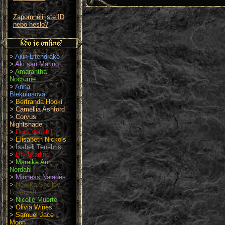
Zapomněli jste ID
nebo heslo?
>
Ailin Litendrake
>
Aki san Marino
>
Amarantha
Nocturne
>
Anna
Blekulusová
>
Bertranda Hooki
>
Camellia Ashford
>
Corvus
Nightshade
>
Dors Venabili
>
Elisabeth Nickols
>
Isabell Tenebris
>
Lily Starling
>
Maraike Auri
Nordahl
>
Mioness Naiadés
>
Newika Shelley
Lovecraft
>
Nicolle Muerte
>
Olivia Wines
>
Samuel Jace
Moon