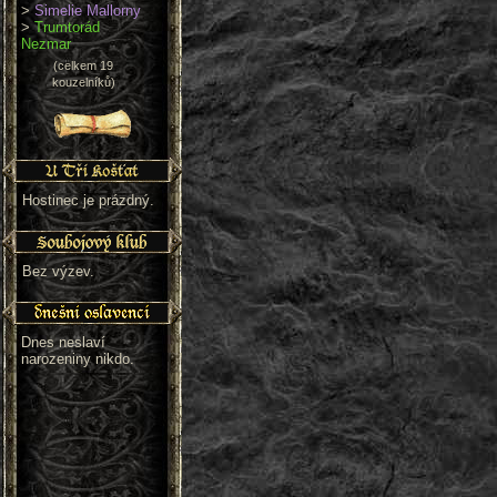
>
Simelie Mallorny
>
Trumtorád
Nezmar
(celkem 19
kouzelníků)
Hostinec je prázdný.
Bez výzev.
Dnes neslaví
narozeniny nikdo.