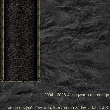
2004 - 2026 © Hogwarts.cz, design 
Toto je nevýdělečný web, který nemá žádný vztah k J.K. 