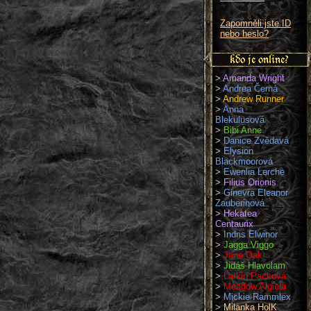
Zapomněli jste ID
nebo heslo?
>
Amanda Wright
>
Andrea Černá
>
Andrew Runner
>
Anna
Blekulusová
>
Bibi Anne
>
Danice Zvědavá
>
Elysion
Blackmoorová
>
Ewenlia Lerche
>
Filius Orionis
>
Ginevra Eleanor
Zauberinová
>
Hekatea
Centaurix
>
Indris Elwinor
>
Jagga Viggo
>
Jane Oak
>
Jidáš Hlavolam
>
Larkin Packová
>
Meadow Algiedi
>
Mickie Rammlex
>
Milanka HolK