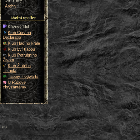
Síň slávy
Archiv
Kávový klub
Klub Corvina
Declaratio
Klub Hadího krále
Klub Lví tlapou
Klub Potrubního
Života
Klub Žlutého
Trimela
Tábory Hogwarts
U Růžové
chryzantémy
 Bros.