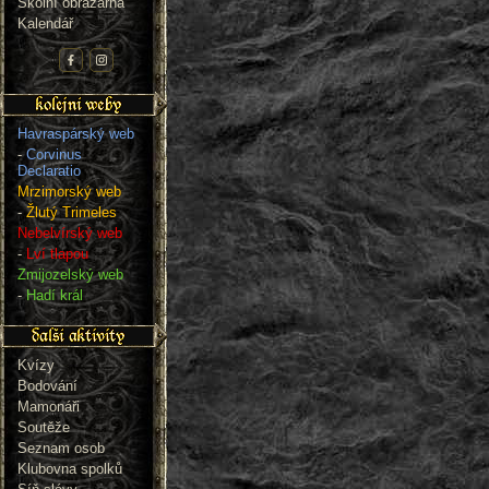
Školní obrazárna
Kalendář
Havraspárský web
-
Corvinus
Declaratio
Mrzimorský web
-
Žlutý Trimeles
Nebelvírský web
-
Lví tlapou
Zmijozelský web
-
Hadí král
Kvízy
Bodování
Mamonáři
Soutěže
Seznam osob
Klubovna spolků