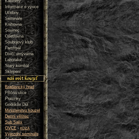
Kabinety
Informace o výuce
Učebny
Semináře
Knihovna
Sovinec
Ošetřovna
Soubojový klub
Famfrpál
Dívčí umývárna
Laboratoř
Starý kumbál
Sklepení
Bradavický hrad
Příčná ulice
Prasinky
Godrikův Důl
Ministerstvo kouzel
Denní věštec
Sub Salix
OVCE
-
KOZA
Výjezdní semináře