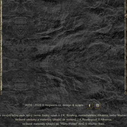
2004 - 2026 © Hogwarts.cz, design & scripts
je nevýdělečný web, který nemá žádný vztah k J.K. Rowling, nakladatelství Albatros, nebo Warner
Veškeré obrázky a materiály týkající se románů J.K.Rowlingové © Albatros
Veškeré materiály týkající se "Harry Potter" filmů © Warner Bros