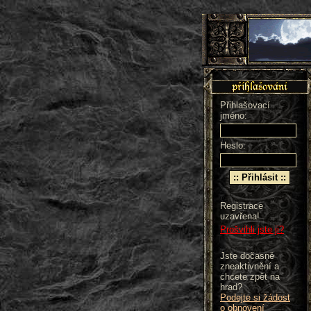
Přihlašovací
jméno:
Heslo:
Registrace
uzavřena!
Prošvihli jste ji?
Jste dočasně
zneaktivnění a
chcete zpět na
hrad?
Podejte si žádost
o obnovení