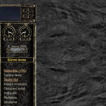
15:18
-15:18
8. srpna 2026
Nápověda / FAQ
Správa školy
Školní řád
Kolejní místnosti
Obsazení kolejí
Velká síň
Ředitelna
Sborovna