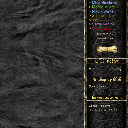
>
Míša Hrušková
>
Nicolle Muerte
>
Nikola Walker
>
Samuel Jace
Moon
>
Serge Renine
>
Sheila Lostris
(celkem 25
kouzelníků)
Hostinec je prázdný.
Bez výzev.
Dnes neslaví
narozeniny nikdo.