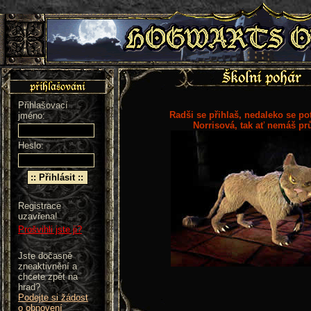
Přihlašovací
Radši se přihlaš, nedaleko se po
jméno:
Norrisová, tak ať nemáš pr
Heslo:
Registrace
uzavřena!
Prošvihli jste ji?
Jste dočasně
zneaktivnění a
chcete zpět na
hrad?
Podejte si žádost
o obnovení