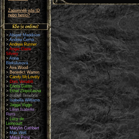
Zapomněli jste ID
nebo heslo?
>
Abigail Maddison
>
Andrea Černá
>
Andrew Runner
>
Angie Claire
Silvery
>
Anna
Blekulusová
>
Ava Wood
>
Benedict Warren
>
Candy McLovely
>
Dors Venabili
>
Enola Gatito
>
Ethel Zlopočasná
>
Isabell Tenebris
>
Isabella Williams
>
Jagga Viggo
>
Lilian Isabella
Rorrs
>
Lucy de
Lioncourt
>
Marylin Cuthbert
>
Max Well
>
Maya Prinz