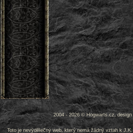
2004 - 2026 © Hogwarts.cz, design 
Toto je nevýdělečný web, který nemá žádný vztah k J.K. 