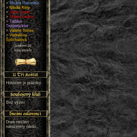
>
Mickie Rammlex
>
Nikola Kety
>
Sarin Coyle
>
Sheila Lostris
>
Tadäus
Trottertickler
>
Valerie Torres
>
Vodnělína
Šplíchalová
(celkem 26
kouzelníků)
Hostinec je prázdný.
Bez výzev.
Dnes neslaví
narozeniny nikdo.