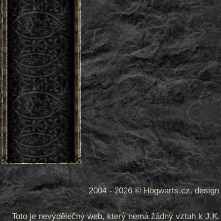
2004 - 2026 © Hogwarts.cz, design 
Toto je nevýdělečný web, který nemá žádný vztah k J.K. 