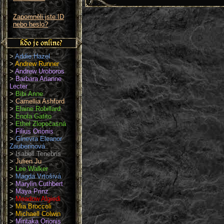
Zapomněli jste ID
nebo heslo?
>
Addie Hazel
>
Andrew Runner
>
Andrew Uroboros
>
Barbara Arianne
Lecter
>
Bibi Anne
>
Camellia Ashford
>
Elaine Robillard
>
Enola Gatito
>
Ethel Zlopočasná
>
Filius Orionis
>
Ginevra Eleanor
Zauberinová
>
Isabell Tenebris
>
Julien Ju
>
Lee Walker
>
Magda Vrtošivá
>
Marylin Cuthbert
>
Maya Prinz
>
Meadow Algiedi
>
Mia Broccoli
>
Michaell Colwin
>
Mintaka Orionis