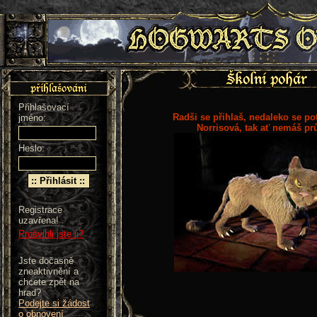
Přihlašovací
Radši se přihlaš, nedaleko se po
jméno:
Norrisová, tak ať nemáš pr
Heslo:
Registrace
uzavřena!
Prošvihli jste ji?
Jste dočasně
zneaktivnění a
chcete zpět na
hrad?
Podejte si žádost
o obnovení