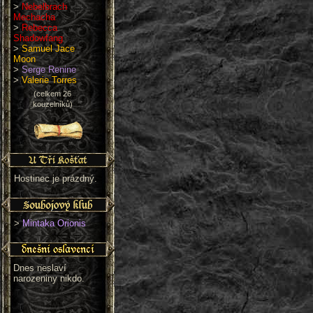
>
Nebelbrach
Mechacha
>
Rebecca
Shadowfang
>
Samuel Jace
Moon
>
Serge Renine
>
Valerie Torres
(celkem 26
kouzelníků)
Hostinec je prázdný.
>
Mintaka Orionis
Dnes neslaví
narozeniny nikdo.