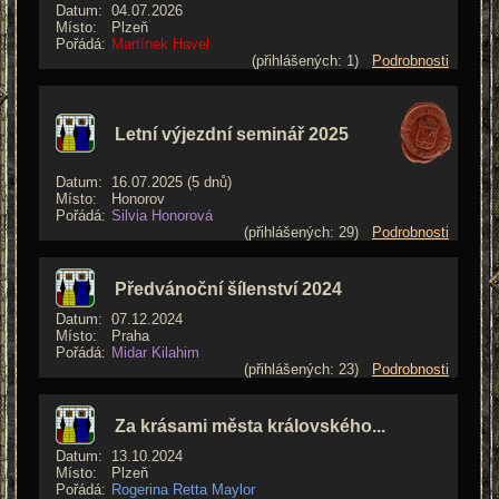
Datum:
04.07.2026
Místo:
Plzeň
Pořádá:
Martínek Havel
(přihlášených: 1)
Podrobnosti
Letní výjezdní seminář 2025
Datum:
16.07.2025 (5 dnů)
Místo:
Honorov
Pořádá:
Silvia Honorová
(přihlášených: 29)
Podrobnosti
Předvánoční šílenství 2024
Datum:
07.12.2024
Místo:
Praha
Pořádá:
Midar Kilahim
(přihlášených: 23)
Podrobnosti
Za krásami města královského...
Datum:
13.10.2024
Místo:
Plzeň
Pořádá:
Rogerina Retta Maylor