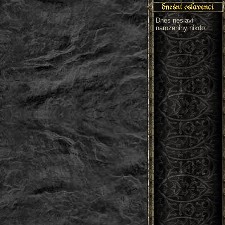
Dnes neslaví
narozeniny nikdo.