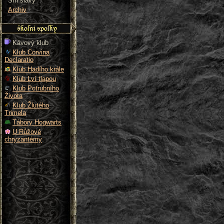
Síň slávy
Archiv
Kávový klub
Klub Corvina
Declaratio
Klub Hadího krále
Klub Lví tlapou
Klub Potrubního
Života
Klub Žlutého
Trimela
Tábory Hogwarts
U Růžové
chryzantémy