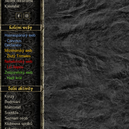
Školní obrazárna
Kalendář
Havraspárský web
-
Corvinus
Declaratio
Mrzimorský web
-
Žlutý Trimeles
Nebelvírský web
-
Lví tlapou
Zmijozelský web
-
Hadí král
Kvízy
Bodování
Mamonáři
Soutěže
Seznam osob
Klubovna spolků