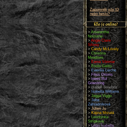
Zapomněli jste ID
nebo heslo?
>
Amarantha
Nocturne
>
Angie Claire
Silvery
>
Candy McLovely
>
Christina
Meadows
>
Eame Vórimar
>
Enola Gatito
>
Ewenlia Lerche
>
Filius Orionis
>
Inees Rut
Gowstring
>
Isabell Tenebris
>
Isabella Williams
>
Jagga Viggo
>
Jeba
Záhradníková
>
Julien Ju
>
Kájina Mrzutá
>
Leontýnka
Střípková
>
Lilian Isabella