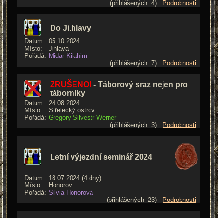
(přihlášených: 4)
Podrobnosti
Do Ji.hlavy
Datum:
05.10.2024
Místo:
Jihlava
Pořádá:
Midar Kilahim
(přihlášených: 7)
Podrobnosti
ZRUŠENO!
- Táborový sraz nejen pro
táborníky
Datum:
24.08.2024
Místo:
Střelecký ostrov
Pořádá:
Gregory Silvestr Werner
(přihlášených: 3)
Podrobnosti
Letní výjezdní seminář 2024
Datum:
18.07.2024 (4 dny)
Místo:
Honorov
Pořádá:
Silvia Honorová
(přihlášených: 23)
Podrobnosti