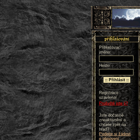
Přihlašovací
jméno:
Heslo:
Registrace
uzavřena!
Prošvihli jste ji?
Jste dočasně
zneaktivnění a
chcete zpět na
hrad?
Podejte si žádost
o obnovení