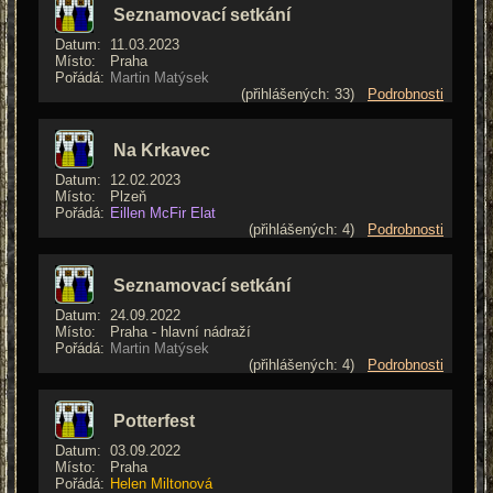
Seznamovací setkání
Datum:
11.03.2023
Místo:
Praha
Pořádá:
Martin Matýsek
(přihlášených: 33)
Podrobnosti
Na Krkavec
Datum:
12.02.2023
Místo:
Plzeň
Pořádá:
Eillen McFir Elat
(přihlášených: 4)
Podrobnosti
Seznamovací setkání
Datum:
24.09.2022
Místo:
Praha - hlavní nádraží
Pořádá:
Martin Matýsek
(přihlášených: 4)
Podrobnosti
Potterfest
Datum:
03.09.2022
Místo:
Praha
Pořádá:
Helen Miltonová