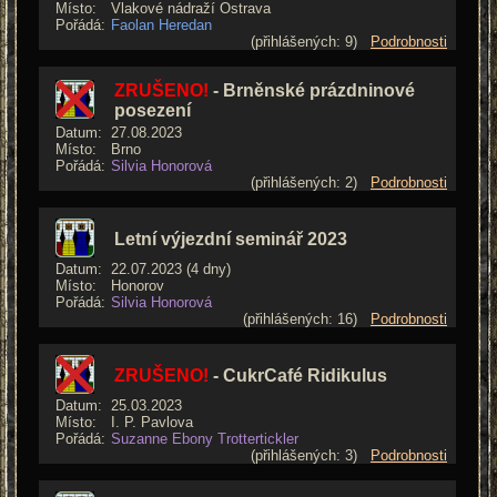
Místo:
Vlakové nádraží Ostrava
Pořádá:
Faolan Heredan
(přihlášených: 9)
Podrobnosti
ZRUŠENO!
- Brněnské prázdninové
posezení
Datum:
27.08.2023
Místo:
Brno
Pořádá:
Silvia Honorová
(přihlášených: 2)
Podrobnosti
Letní výjezdní seminář 2023
Datum:
22.07.2023 (4 dny)
Místo:
Honorov
Pořádá:
Silvia Honorová
(přihlášených: 16)
Podrobnosti
ZRUŠENO!
- CukrCafé Ridikulus
Datum:
25.03.2023
Místo:
I. P. Pavlova
Pořádá:
Suzanne Ebony Trottertickler
(přihlášených: 3)
Podrobnosti