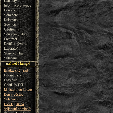
Kabinety
Informace o výuce
Učebny
Semináře
Knihovna
Sovinec
Ošetřovna
Soubojový klub
Famfrpál
Dívčí umývárna
Laboratoř
Starý kumbál
Sklepení
Bradavický hrad
Příčná ulice
Prasinky
Godrikův Důl
Ministerstvo kouzel
Denní věštec
Sub Salix
OVCE
-
KOZA
Výjezdní semináře