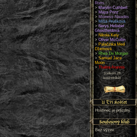
Rorrs
>
Marylin Cuthbert
>
Maya Prinz
>
Mioness Naiadés
>
Míša Hrušková
>
Nerys Heliabel
Ghostfieldová
>
Nikola Kety
>
Oliver McCollin
>
Palačinka Med
Džemová
>
Rhea De Morgan
>
Samuel Jace
Moon
>
Thalira Arannis
(celkem 28
kouzelníků)
Hostinec je prázdný.
Bez výzev.