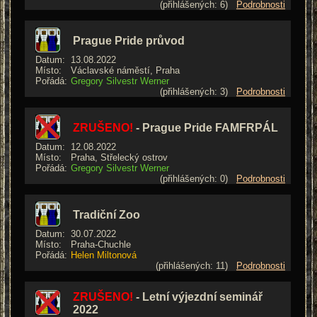
(přihlášených: 6)
Podrobnosti
Prague Pride průvod
Datum:
13.08.2022
Místo:
Václavské náměstí, Praha
Pořádá:
Gregory Silvestr Werner
(přihlášených: 3)
Podrobnosti
ZRUŠENO!
- Prague Pride FAMFRPÁL
Datum:
12.08.2022
Místo:
Praha, Střelecký ostrov
Pořádá:
Gregory Silvestr Werner
(přihlášených: 0)
Podrobnosti
Tradiční Zoo
Datum:
30.07.2022
Místo:
Praha-Chuchle
Pořádá:
Helen Miltonová
(přihlášených: 11)
Podrobnosti
ZRUŠENO!
- Letní výjezdní seminář
2022