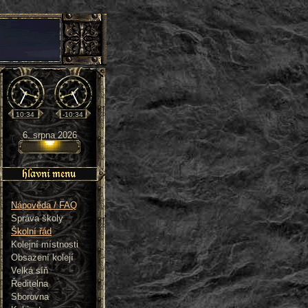
10:34
-10:34
6. srpna 2026
Nápověda / FAQ
Správa školy
Školní řád
Kolejní místnosti
Obsazení kolejí
Velká síň
Ředitelna
Sborovna