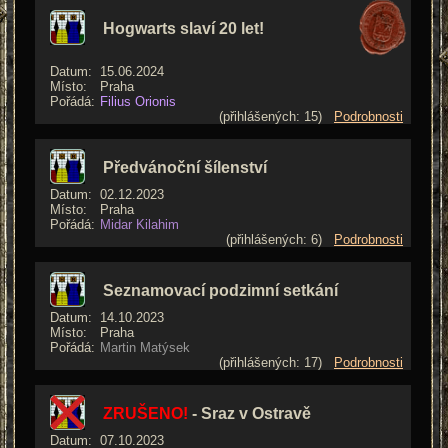
Hogwarts slaví 20 let!
Datum:
15.06.2024
Místo:
Praha
Pořádá:
Filius Orionis
(přihlášených: 15)
Podrobnosti
Předvánoční šílenství
Datum:
02.12.2023
Místo:
Praha
Pořádá:
Midar Kilahim
(přihlášených: 6)
Podrobnosti
Seznamovací podzimní setkání
Datum:
14.10.2023
Místo:
Praha
Pořádá:
Martin Matýsek
(přihlášených: 17)
Podrobnosti
ZRUŠENO!
- Sraz v Ostravě
Datum:
07.10.2023