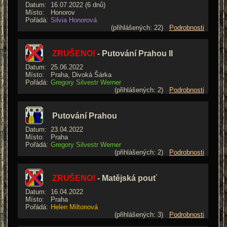
Datum:
16.07.2022 (6 dnů)
Místo:
Honorov
Pořádá:
Silvia Honorová
(přihlášených: 22)
Podrobnosti
ZRUŠENO!
- Putování Prahou II
Datum:
25.06.2022
Místo:
Praha, Divoká Šárka
Pořádá:
Gregory Silvestr Werner
(přihlášených: 2)
Podrobnosti
Putování Prahou
Datum:
23.04.2022
Místo:
Praha
Pořádá:
Gregory Silvestr Werner
(přihlášených: 2)
Podrobnosti
ZRUŠENO!
- Matějská pouť
Datum:
16.04.2022
Místo:
Praha
Pořádá:
Helen Miltonová
(přihlášených: 3)
Podrobnosti