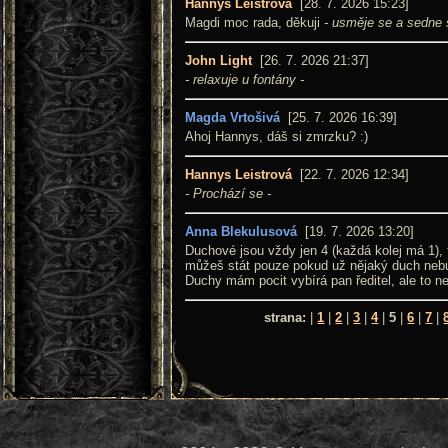
Hannys Leistrová
[28. 7. 2026 15:23]
Magdi moc rada, děkuji
- usměje se a sedne s
John Light
[26. 7. 2026 21:37]
- relaxuje u fontány -
Magda Vrtošivá
[25. 7. 2026 16:39]
Ahoj Hannys, dáš si zmrzku? :)
Hannys Leistrová
[22. 7. 2026 12:34]
- Prochází se -
Anna Blekulusová
[19. 7. 2026 13:20]
Duchové jsou vždy jen 4 (každá kolej má 1)
můžeš stát pouze pokud už nějaký duch neb
Duchy mám pocit vybírá pan ředitel, ale to nev
strana:
|
1
|
2
|
3
|
4
|
5
|
6
|
7
|