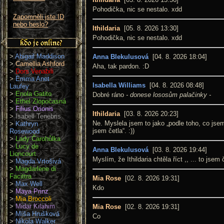
Pohodička, nic se nestalo. xdd
Zapomněli jste ID
nebo heslo?
Ithildaria
[05. 8. 2026 13:30]
Pohodička, nic se nestalo. xdd
>
Abigail Maddison
Anna Blekulusová
[04. 8. 2026 18:04]
>
Camellia Ashford
Aha, tak pardon. :D
>
Dors Venabili
>
Emma Anet
Isabella Williams
[04. 8. 2026 08:48]
Laufey
>
Enola Gatito
Dobré ráno
- donese lososům palačinky -
>
Ethel Zlopočasná
>
Filius Orionis
Ithildaria
[03. 8. 2026 20:23]
>
Isabell Tenebris
Ne. Myslela jsem to jako „podle toho, co jsem
>
Kathryn
jsem četla“. :))
Rosewood
>
Lady Čarohůlka
>
Lucy de
Anna Blekulusová
[03. 8. 2026 19:44]
Lioncourt
Myslím, že Ithildaria chtěla říct ,, ... to jsem 
>
Magda Vrtošivá
>
Magdarlene di
Facittra
Mia Rose
[02. 8. 2026 19:31]
>
Max Well
Kdo
>
Maya Prinz
>
Mia Broccoli
>
Midar Kilahim
Mia Rose
[02. 8. 2026 19:31]
>
Míša Hrušková
Co
>
Nikola Walker