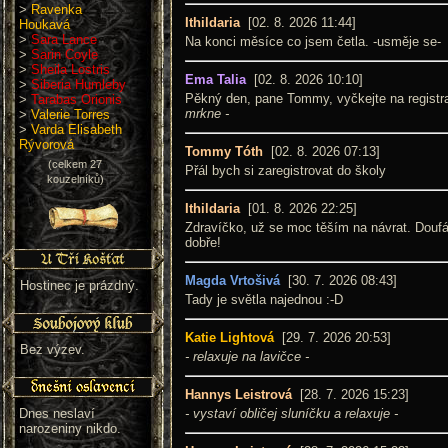
>
Ravenka
Ithildaria
[02. 8. 2026 11:44]
Houkavá
>
Sara Lance
Na konci měsíce co jsem četla. -usměje se-
>
Sarin Coyle
>
Sheila Lostris
Ema Talia
[02. 8. 2026 10:10]
>
Siberia Humleby
Pěkný den, pane Tommy, vyčkejte na registr
>
Tarabas Orionis
mrkne -
>
Valerie Torres
>
Varda Elisabeth
Rývorová
Tommy Tóth
[02. 8. 2026 07:13]
(celkem 27
Přál bych si zaregistrovat do školy
kouzelníků)
Ithildaria
[01. 8. 2026 22:25]
Zdravíčko, už se moc těším na návrat. Douf
dobře!
Magda Vrtošivá
[30. 7. 2026 08:43]
Hostinec je prázdný.
Tady je světla najednou :-D
Katie Lightová
[29. 7. 2026 20:53]
Bez výzev.
- relaxuje na lavičce -
Hannys Leistrová
[28. 7. 2026 15:23]
Dnes neslaví
- vystaví obličej sluníčku a relaxuje -
narozeniny nikdo.