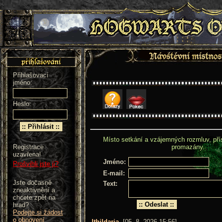
Přihlašovací
jméno:
Heslo:
Místo setkání a vzájemných rozmluv, př
Registrace
promazány.
uzavřena!
Jméno:
Prošvihli jste ji?
E-mail:
Jste dočasně
Text:
zneaktivnění a
chcete zpět na
hrad?
Podejte si žádost
o obnovení
Ithildaria
[05. 8. 2026 15:56]