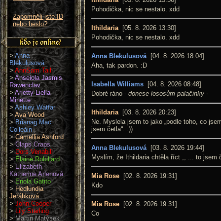
Pohodička, nic se nestalo. xdd
Zapomněli jste ID
nebo heslo?
Ithildaria
[05. 8. 2026 13:30]
Pohodička, nic se nestalo. xdd
>
Anna
Anna Blekulusová
[04. 8. 2026 18:04]
Blekulusová
Aha, tak pardon. :D
>
AnnSam Tail
>
Anseiola Jasmis
Isabella Williams
[04. 8. 2026 08:48]
Rawenclav
>
Arietty Liella
Dobré ráno
- donese lososům palačinky -
Minette
>
Ashley Watfar
Ithildaria
[03. 8. 2026 20:23]
>
Ava Wood
Ne. Myslela jsem to jako „podle toho, co jsem
>
Brianag Mac
jsem četla“. :))
Coileáin
>
Camellia Ashford
>
Claps Craps
Anna Blekulusová
[03. 8. 2026 19:44]
>
Dors Venabili
Myslím, že Ithildaria chtěla říct ,, ... to jsem 
>
Elaine Robillard
>
Elizabeth
Katherine Arlenová
Mia Rose
[02. 8. 2026 19:31]
>
Enola Gatito
Kdo
>
Hedlundia
Jeřábková
>
John Cooper
Mia Rose
[02. 8. 2026 19:31]
>
Lily Starling
Co
>
Martin Matýsek