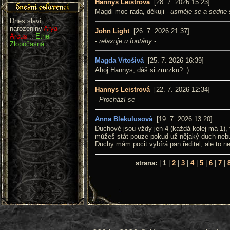
Hannys Leistrová
[28. 7. 2026 15:23]
Magdi moc rada, děkuji
- usměje se a sedne s
Dnes slaví
narozeniny
Arya
John Light
[26. 7. 2026 21:37]
Arcus
::
Ethel
- relaxuje u fontány -
Zlopočasná
::
Magda Vrtošivá
[25. 7. 2026 16:39]
Ahoj Hannys, dáš si zmrzku? :)
Hannys Leistrová
[22. 7. 2026 12:34]
- Prochází se -
Anna Blekulusová
[19. 7. 2026 13:20]
Duchové jsou vždy jen 4 (každá kolej má 1)
můžeš stát pouze pokud už nějaký duch neb
Duchy mám pocit vybírá pan ředitel, ale to nev
strana:
|
1
|
2
|
3
|
4
|
5
|
6
|
7
|