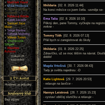
>
Martínek Havel
Ithildaria
[02. 8. 2026 11:44]
>
Míša Hrušková
>
Newika Shelley
Na konci měsíce co jsem četla. -usměje se-
Lovecraft
>
Rebecca Werde
Ema Talia
[02. 8. 2026 10:10]
>
Saiph Lacaille
Pěkný den, pane Tommy, vyčkejte na registr
>
Samuel Jace
mrkne -
Moon
>
Serge Renine
>
Simelie Mallorny
Tommy Tóth
[02. 8. 2026 07:13]
>
Valerie Torres
Přál bych si zaregistrovat do školy
>
Vrtichvostík
Střípek
>
Westbox
Ithildaria
[01. 8. 2026 22:25]
Ashriver
Zdravíčko, už se moc těším na návrat. Douf
(celkem 28
dobře!
kouzelníků)
Magda Vrtošivá
[30. 7. 2026 08:43]
Tady je světla najednou :-D
Katie Lightová
[29. 7. 2026 20:53]
- relaxuje na lavičce -
Hostinec je prázdný.
Hannys Leistrová
[28. 7. 2026 15:23]
- vystaví obličej sluníčku a relaxuje -
Bez výzev.