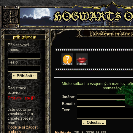
Přihlašovací
jméno:
Heslo:
Místo setkání a vzájemných rozmluv, př
Registrace
promazány.
uzavřena!
Jméno:
Prošvihli jste ji?
E-mail:
Jste dočasně
Text:
zneaktivnění a
chcete zpět na
hrad?
Podejte si žádost
o obnovení
Ithildaria
[05. 8. 2026 15:56]