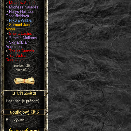
>
Meadow Algiedi
>
Mioness Naiadés
>
Nerys Heliabel
Ghostfieldová
>
Nikola Walker
>
Samuel Jace
Moon
>
Sheila Lostris
>
Simelie Mallorny
>
Skylar Blair
Anderson
>
Thalira Arannis
>
Yuri Astra
Darkbloom
(celkem 29
kouzelníků)
Hostinec je prázdný.
Bez výzev.