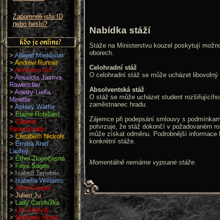
Zapomněli jste ID
nebo heslo?
Nabídka stáží
Stáže na Ministerstvu kouzel poskytují možn
oborech.
>
Abigail Maddison
>
Andrew Runner
Celohradní stáž
>
AnnSam Tail
O celohradní stáž se může ucházet libovolný 
>
Anseiola Jasmis
Rawenclav
Absolventská stáž
>
Arietty Liella
O stáž se může ucházet student rozšiřujícího
Minette
zaměstnanec hradu.
>
Ashley Watfar
>
Elaine Robillard
Zájemce při podepsání smlouvy s podmínkami
>
Eleanor
potvrzuje, že stáž dokončí v požadovaném ro
Ravenshade
může získat odměnu. Podrobnější informace
>
Elisabeth Nickols
konkrétní stáže.
>
Emma Anet
Laufey
>
Ethel Zlopočasná
Momentálně nemáme vypsané stáže.
>
Faye Sages
>
Isabell Tenebris
>
Isabella Williams
>
John Cooper
>
Julien Ju
>
Lady Čarohůlka
>
Lily Starling
>
Martínek Havel