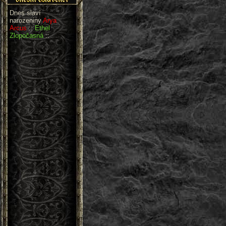
Dnes slaví
narozeniny
Arya
Arcus
::
Ethel
Zlopočasná
::