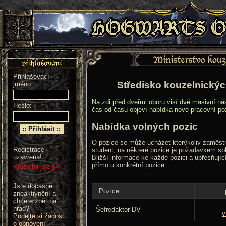
Přihlašovací
Středisko kouzelnickýc
jméno:
Na zdi před dveřmi oboru visí dvě masivní ná
Heslo:
čas od času objeví nabídka nové pracovní po
Nabídka volných pozic
O pozice se může ucházet kterýkoliv zaměst
Registrace
student, na některé pozice je požadavkem 
uzavřena!
Bližší informace ke každé pozici a upřesňují
přímo u konkrétní pozice.
Prošvihli jste ji?
Jste dočasně
Pozice
zneaktivnění a
chcete zpět na
hrad?
Šéfredaktor DV
v
Podejte si žádost
o obnovení